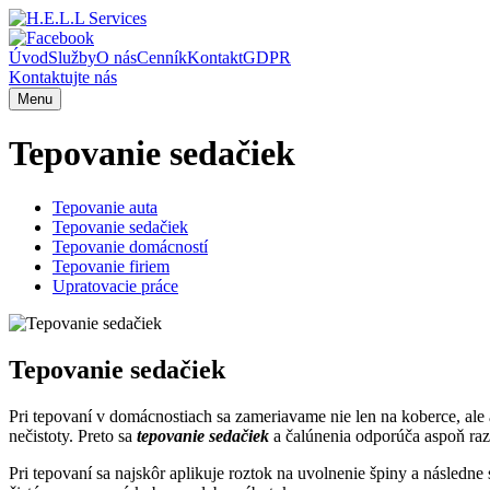
Úvod
Služby
O nás
Cenník
Kontakt
GDPR
Kontaktujte nás
Menu
Tepovanie sedačiek
Tepovanie auta
Tepovanie sedačiek
Tepovanie domácností
Tepovanie firiem
Upratovacie práce
Tepovanie sedačiek
Pri tepovaní v domácnostiach sa zameriavame nie len na koberce, ale
nečistoty. Preto sa
tepovanie sedačiek
a čalúnenia odporúča aspoň raz
Pri tepovaní sa najskôr aplikuje roztok na uvolnenie špiny a násled