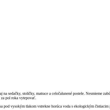
 aj na sedačky, stoličky, matrace a celočalunené postele. Nesmieme za
 za pol roka vytepovať.
ne sa pod vysokým tlakom vstrekne horúca voda s ekologickým čistiacim 