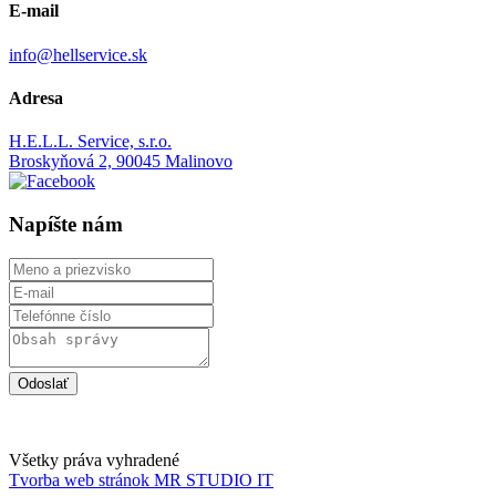
E-mail
info@hellservice.sk
Adresa
H.E.L.L. Service, s.r.o.
Broskyňová 2, 90045 Malinovo
Napíšte nám
Odoslať
Všetky práva vyhradené
Tvorba web stránok MR STUDIO IT