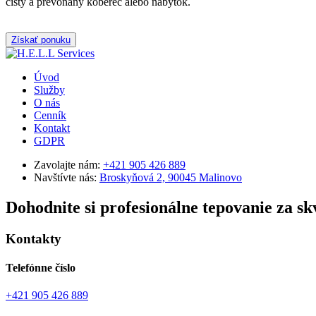
čistý a prevonaný koberec alebo nábytok.
Získať ponuku
Úvod
Služby
O nás
Cenník
Kontakt
GDPR
Zavolajte nám:
+421 905 426 889
Navštívte nás:
Broskyňová 2, 90045 Malinovo
Dohodnite si profesionálne tepovanie za sk
Kontakty
Telefónne číslo
+421 905 426 889